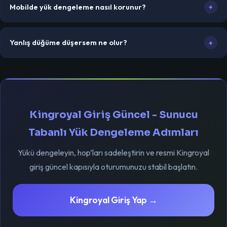
önbelleği temizleyin ve mümkünse PWA ekleyin.
Mobilde yük dengeleme nasıl korunur?
+
Arka plan uygulamalarını kapatın, resmi geçidi kullanın ve PWA
ile dengeli kapıyı sabitleyin.
Yanlış düğüme düşersem ne olur?
+
Lobi yavaş açılır veya oturum takılır. Önbelleği temizleyip resmi
geçitten yeniden bağlanmak rotayı yeniler.
Kingroyal Giriş Güncel - Sunucu
Tabanlı Yük Dengeleme Adımları
Yükü dengeleyin, hop’ları sadeleştirin ve resmi Kingroyal
giriş güncel kapısıyla oturumunuzu stabil başlatın.
Kingroyal Giriş Yap →