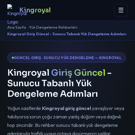
Kingroyal
☰
Ana Sayfa
Yük Dengeleme Rehberleri
Kingroyal Giriş Güncel - Sunucu Tabanlı Yük Dengeleme Adımları
GÜNCEL GIRIŞ · SUNUCU YÜK DENGELEME — KINGROYAL
Kingroyal
Giriş Güncel
-
Sunucu Tabanlı Yük
Dengeleme Adımları
Yoğun saatlerde
Kingroyal giriş güncel
yavaşlıyor veya
takılıyorsa sorun çoğu zaman yanlış düğüm veya dağınık
hop zinciridir. Bu rehber sunucu tabanlı yük dengeleme
adımlarıyla trafiği uygun rotaya düşürmenizi sağlar.