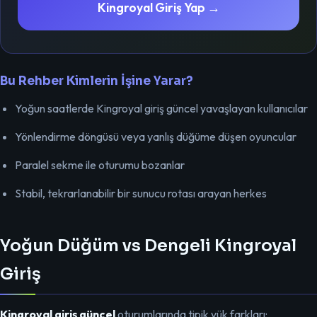
Kingroyal Giriş Yap →
Bu Rehber Kimlerin İşine Yarar?
Yoğun saatlerde Kingroyal giriş güncel yavaşlayan kullanıcılar
Yönlendirme döngüsü veya yanlış düğüme düşen oyuncular
Paralel sekme ile oturumu bozanlar
Stabil, tekrarlanabilir bir sunucu rotası arayan herkes
Yoğun Düğüm vs Dengeli Kingroyal
Giriş
Kingroyal giriş güncel
oturumlarında tipik yük farkları: