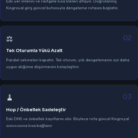
Eski yer imlerini ve rastgele kısa linkleri atlayın. Doğrulanmış
Kingroyal giriş güncel butonuyla dengeleme rotasını başlatın.
02
⚖️
Tek Oturumla Yükü Azalt
Paralel sekmeleri kapatın. Tek oturum, yük dengelemenin sizi daha
uygun düğüme düşürmesini kolaylaştırır.
03
🧹
Hop / Önbellek Sadeleştir
Eski DNS ve önbellek kayıtlarını silin. Böylece rota güncel Kingroyal
sunucusuna kısa bağlanır.