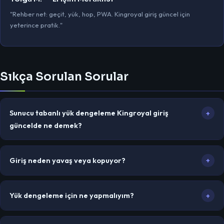
"Rehber net: geçit, yük, hop, PWA. Kingroyal giriş güncel için
yeterince pratik."
Sıkça Sorulan Sorular
Sunucu tabanlı yük dengeleme Kingroyal giriş
+
güncelde ne demek?
Trafiği tek sunucuda yığmak yerine resmi geçit üzerinden uygun
düğüme yönlendirerek Kingroyal girişinin daha stabil ve hızlı
Giriş neden yavaş veya kopuyor?
+
açılmasını sağlamaktır.
Yoğun düğüm, eski önbellek, uzun hop zinciri veya paralel
sekmeler yük dengeleme rotasını bozabilir.
Yük dengeleme için ne yapmalıyım?
+
Resmi Kingroyal giriş güncel butonunu kullanın, tek oturum açın,