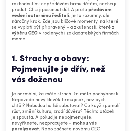
rozhodnutím: nepředávám firmu dětěm, nechci ji
prodat. Chci ji posunout dál. A proto
předávám
vedení externímu řediteli
. Je to rozumný, ale
náročný krok. Zde jsou klíčové momenty, na které
se vyplatí být připravený – a zkušenosti, které z
výběru CEO
v rodinných i zakladatelských firmách
máme.
1. Strachy a obavy:
Pojmenujte je dřív, než
vás doženou
Je normální, že máte strach. že máte pochybnosti.
Nepovede nový člověk firmu jinak, než bych
chtěl? Nebudou ho lidi sabotovat? Co když zpomalí
růst, změní kulturu, zradí důvěru? Těchto otázek
je spousta. A pokud je nepojmenujete,
nevyřknete, nezpracujete –
mohou vás
paralyzovat
. Nebo začnete novému CEO