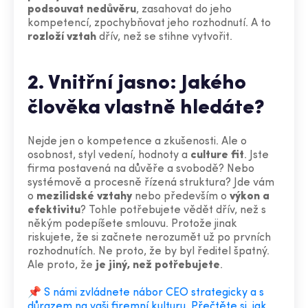
podsouvat nedůvěru
, zasahovat do jeho
kompetencí, zpochybňovat jeho rozhodnutí. A to
rozloží vztah
dřív, než se stihne vytvořit.
2. Vnitřní jasno: Jakého
člověka vlastně hledáte?
Nejde jen o kompetence a zkušenosti. Ale o
osobnost, styl vedení, hodnoty a
culture fit
. Jste
firma postavená na důvěře a svobodě? Nebo
systémově a procesně řízená struktura? Jde vám
o
mezilidské vztahy
nebo především o
výkon a
efektivitu
? Tohle potřebujete vědět dřív, než s
někým podepíšete smlouvu. Protože jinak
riskujete, že si začnete nerozumět už po prvních
rozhodnutích. Ne proto, že by byl ředitel špatný.
Ale proto, že
je jiný, než potřebujete
.
📌
S námi zvládnete nábor CEO strategicky a s
důrazem na vaši firemní kulturu. Přečtěte si, jak