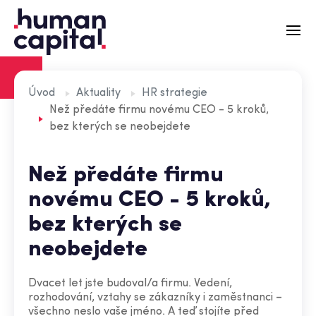
Recruitment
Úvod
Aktuality
HR strategie
Než předáte firmu novému CEO - 5 kroků,
Externí HR
bez kterých se neobejdete
Zátěžové simulace
Než předáte firmu
Aktuality
novému CEO - 5 kroků,
O nás
bez kterých se
Tým
neobejdete
Kontakt
Dvacet let jste budoval/a firmu. Vedení,
rozhodování, vztahy se zákazníky i zaměstnanci –
všechno neslo vaše jméno. A teď stojíte před