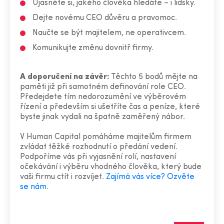
Ujasněte si, jakého člověka hledáte – i lidsky.
Dejte novému CEO důvěru a pravomoc.
Naučte se být majitelem, ne operativcem.
Komunikujte změnu dovnitř firmy.
A doporučení na závěr:
Těchto 5 bodů mějte na
paměti již při samotném definování role CEO.
Předejdete tím nedorozumění ve výběrovém
řízení a především si ušetříte čas a peníze, které
byste jinak vydali na špatně zaměřený nábor.
V Human Capital pomáháme majitelům firmem
zvládat těžké rozhodnutí o předání vedení.
Podpoříme vás při vyjasnění rolí, nastavení
očekávání i výběru vhodného člověka, který bude
vaši firmu ctít i rozvíjet.
Zajímá vás více? Ozvěte
se nám
.