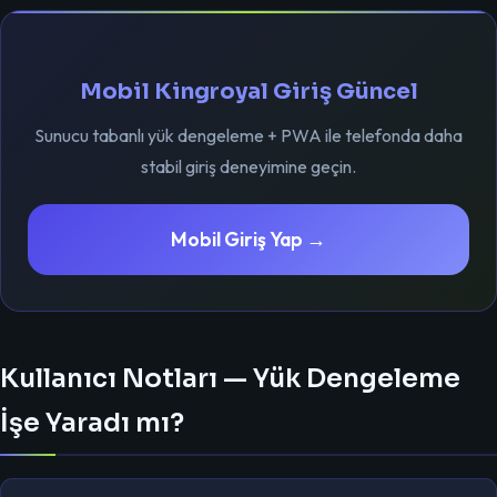
Mobil Kingroyal Giriş Güncel
Sunucu tabanlı yük dengeleme + PWA ile telefonda daha
stabil giriş deneyimine geçin.
Mobil Giriş Yap →
Kullanıcı Notları — Yük Dengeleme
İşe Yaradı mı?