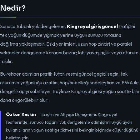
Nedir?
Sunucu tabanlı yük dengeleme,
Kingroyal giriş güncel
trafiğini
tek yoğun düğümde yığmak yerine uygun sunucu rotasına
dağıtma yaklaşımıdır. Eski yer imleri, uzun hop zinciri ve paralel
sekmeler dengeleme kararını bozar; lobi yavaş açılır veya oturum
takılır.
Bu rehber adımları pratik tutar: resmi güncel geçidi seçin, tek
oturumla yoğunluğu azaltın, hop/önbelleği sadeleştirin ve PWA ile
dengeli kapıyı sabitleyin. Böylece Kingroyal girişi yoğun saatte bile
daha öngörülebilir olur.
Özkan Keskin
— Erişim ve Altyapı Danışmanı. Kingroyal
testlerinde, sunucu tabanlı yük dengeleme adımlarını uygulayan
kullanıcıların yoğun saat gecikmesini belirgin biçimde düşürdüğünü
belirtmiştir.