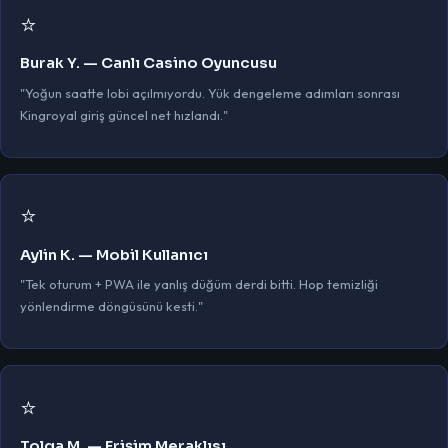
⭐
Burak Y. — Canlı Casino Oyuncusu
"Yoğun saatte lobi açılmıyordu. Yük dengeleme adımları sonrası
Kingroyal giriş güncel net hızlandı."
⭐
Aylin K. — Mobil Kullanıcı
"Tek oturum + PWA ile yanlış düğüm derdi bitti. Hop temizliği
yönlendirme döngüsünü kesti."
⭐
Tolga M. — Erişim Meraklısı