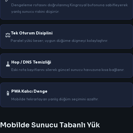
Dengeleme rotasını doğrulanmış Kingroyal butonuna sabitleyerek
yanlış sunucu riskini düşürür.
Tek Oturum Disiplini
⚖️
Paralel yükü keser; uygun düğüme düşmeyi kolaylaştırır.
Hop / DNS Temizliği
🧹
Eski rota kayıtlarını silerek güncel sunucu havuzuna kısa bağlanır.
PWA Kalıcı Denge
📱
Mobilde tekrarlayan yanlış düğüm seçimini azaltır.
Mobilde Sunucu Tabanlı Yük