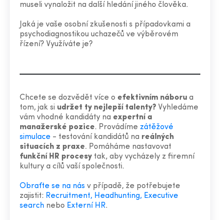
museli vynaložit na další hledání jiného člověka.
Jaká je vaše osobní zkušenosti s případovkami a
psychodiagnostikou uchazečů ve výběrovém
řízení? Využíváte je?
Chcete se dozvědět více o
efektivním náboru
a
tom, jak si
udržet ty nejlepší talenty?
Vyhledáme
vám vhodné kandidáty na
expertní a
manažerské pozice
. Provádíme
zátěžové
simulace
- testování kandidátů na
reálných
situacích z praxe
. Pomáháme nastavovat
funkční HR procesy
tak, aby vycházely z firemní
kultury a cílů vaší společnosti.
Obraťte se na nás
v případě, že potřebujete
zajistit:
Recruitment, Headhunting, Executive
search
nebo
Externí HR
.