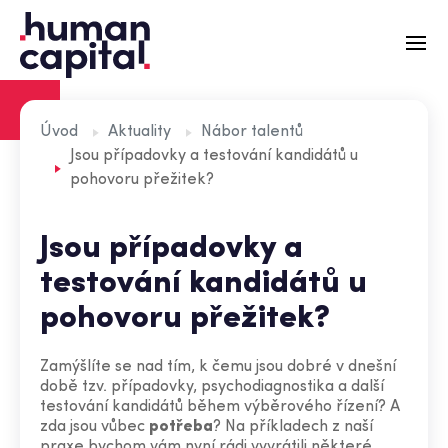
Recruitment
Úvod
Aktuality
Nábor talentů
Jsou případovky a testování kandidátů u
Externí HR
pohovoru přežitek?
Zátěžové simulace
Jsou případovky a
Aktuality
testování kandidátů u
O nás
pohovoru přežitek?
Tým
Zamýšlíte se nad tím, k čemu jsou dobré v dnešní
Kontakt
době tzv. případovky, psychodiagnostika a další
testování kandidátů během výběrového řízení? A
zda jsou vůbec
potřeba
? Na příkladech z naší
praxe bychom vám nyní rádi vyvrátili některé