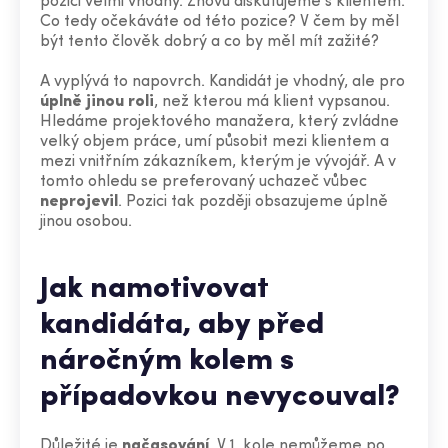
pozici velmi vhodný. Znovu diskutujeme s klientem:
Co tedy očekáváte od této pozice? V čem by měl
být tento člověk dobrý a co by měl mít zažité?
A vyplývá to napovrch. Kandidát je vhodný, ale pro
úplně
jinou
roli
, než kterou má klient vypsanou.
Hledáme projektového manažera, který zvládne
velký objem práce, umí působit mezi klientem a
mezi vnitřním zákazníkem, kterým je vývojář. A v
tomto ohledu se preferovaný uchazeč vůbec
neprojevil
. Pozici tak později obsazujeme úplně
jinou osobou.
Jak namotivovat
kandidáta, aby před
náročným kolem s
případovkou nevycouval?
Důležité je
načasování
. V 1. kole nemůžeme po