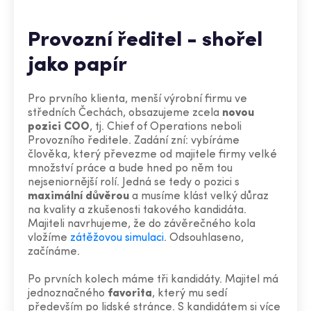
Provozní ředitel - shořel
jako papír
Pro prvního klienta, menší výrobní firmu ve
středních Čechách, obsazujeme zcela
novou
pozici COO
, tj. Chief of Operations neboli
Provozního ředitele. Zadání zní: vybíráme
člověka, který převezme od majitele firmy velké
množství práce a bude hned po něm tou
nejseniornější rolí. Jedná se tedy o pozici s
maximální důvěrou
a musíme klást velký důraz
na kvality a zkušenosti takového kandidáta.
Majiteli navrhujeme, že do závěrečného kola
vložíme
zátěžovou simulaci
. Odsouhlaseno,
začínáme.
Po prvních kolech máme tři kandidáty. Majitel má
jednoznačného
favorita
, který mu sedí
především po lidské stránce. S kandidátem si více