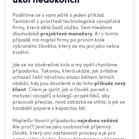
úkol nedokončil
Podělíme se s vámi ještě o jeden příklad.
Tentokrát z prostředí technologické vývojářské
firmy, která dělá SaaS službu. Sem hledáme
dlouhodobě
projektové manažery
. A i v tomto
případě má majitel firmy po prvním kole
vybraného člověka, který se mu jeví jako velice
kvalitní.
Jde se na závěrečné kolo a my opět chystáme
případovku. Takovou, která ukáže, jak zvládne
uchazeč řešit náročnou situaci během letních
období, kdy jsou dovolené a do toho
přibude nový
klient
. Cílem je zjistit, jak si člověk poradí s
motivací vývojářů a kolegů-projekťáků, aby
pracovali přesčas, nová zakázka se stihla, a jak se
kandidát popere s kapacitou lidí.
Majitelův favorit případovku
najednou vzdává
.
Ale proč? Jevil se jako osobnostně příjemný
člověk, který umí nastavovat procesy a je pro