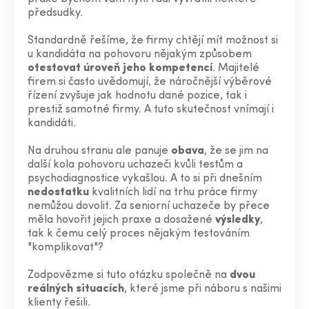
předsudky.
Standardně řešíme, že firmy chtějí mít možnost si
u kandidáta na pohovoru nějakým způsobem
otestovat úroveň jeho kompetencí
. Majitelé
firem si často uvědomují, že náročnější výběrové
řízení zvyšuje jak hodnotu dané pozice, tak i
prestiž samotné firmy. A tuto skutečnost vnímají i
kandidáti.
Na druhou stranu ale panuje
obava
, že se jim na
další kola pohovoru uchazeči kvůli testům a
psychodiagnostice vykašlou. A to si při dnešním
nedostatku
kvalitních lidí na trhu práce firmy
nemůžou dovolit. Za seniorní uchazeče by přece
měla hovořit jejich praxe a dosažené
výsledky
,
tak k čemu celý proces nějakým testováním
"komplikovat"?
Zodpovězme si tuto otázku společně na
dvou
reálných situacích
, které jsme při náboru s našimi
klienty řešili.