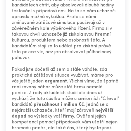
kandidátech chtít, aby absolvovali dlouhé hodiny
testování s případovkami. Na to se nám uchazeči
opravdu možná vykašlou. Proto se námi
zmiňované zátěžové simulace používají až v
závěrečném kole výběrového řízení. Firma si v
takovou chvíli uchazeče již získala svou firemní
kulturou, produktem nebo osobností šéfa. A
kandidátům stojí za to udělat pro získání právě
této pozice víc, než jen absolvovat půlhodinový
pohovor.
Pokud jste dočetli až sem a stále váháte, zda
praktické zátěžové situace využívat, máme pro
vás ještě jeden
argument
. Všichni víme, že špatně
realizovaný nábor může stát firmu nemalé
peníze. Z řady aktuálních studií ale dnes už
vychází, že tato částka může u seniorních "C level"
kandidátů
přesáhnout i milion Kč
. Jedná se o
nejdražší uchazeče, kteří mají zároveň
největší
dopad
na výsledky vaší firmy. Ověření jejich
kompetencí pomocí případovek vám ušetří nejen
hromadu peněz, ale také čas, který byste jinak