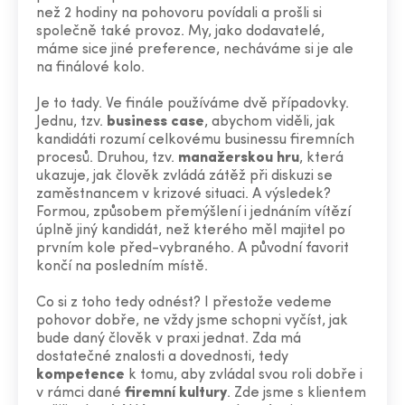
než 2 hodiny na pohovoru povídali a prošli si
společně také provoz. My, jako dodavatelé,
máme sice jiné preference, necháváme si je ale
na finálové kolo.
Je to tady. Ve finále používáme dvě případovky.
Jednu, tzv.
business case
, abychom viděli, jak
kandidáti rozumí celkovému businessu firemních
procesů. Druhou, tzv.
manažerskou hru
, která
ukazuje, jak člověk zvládá zátěž při diskuzi se
zaměstnancem v krizové situaci. A výsledek?
Formou, způsobem přemýšlení i jednáním vítězí
úplně jiný kandidát, než kterého měl majitel po
prvním kole před-vybraného. A původní favorit
končí na posledním místě.
Co si z toho tedy odnést? I přestože vedeme
pohovor dobře, ne vždy jsme schopni vyčíst, jak
bude daný člověk v praxi jednat. Zda má
dostatečné znalosti a dovednosti, tedy
kompetence
k tomu, aby zvládal svou roli dobře i
v rámci dané
firemní kultury
. Zde jsme s klientem