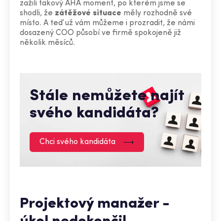
zažili takový AHA moment, po kterém jsme se
shodli, že
zátěžové
situace
měly rozhodně své
místo. A teď už vám můžeme i prozradit, že námi
dosazený COO působí ve firmě spokojeně již
několik měsíců.
Stále nemůžete najít
svého kandidáta?
Chci svého kandidáta
Projektový manažer -