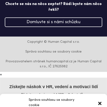
Chcete se nás na něco zeptat? Rádi byste nám něco
řekli?
Domluvte si s námi schůzku
Copyright © Human Capital s.r.o.
Správa souhlasu se soubory cookie
Provozovatelem stránek humancapital.cz je Human Capital
s.r.o., IČ 27625982
×
Získejte náskok v HR, vedení a motivaci lidí
Přidejte se k více než 1 300 odběratelům
Správa souhlasu se soubory
Křestní jméno
cookie