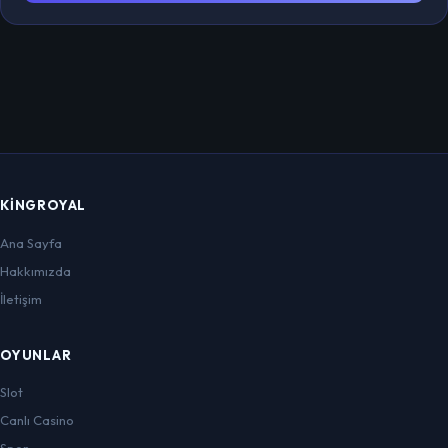
KINGROYAL
Ana Sayfa
Hakkımızda
İletişim
OYUNLAR
Slot
Canlı Casino
Spor