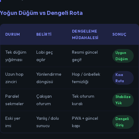
Yoğun Düğüm vs Dengeli Rota
DENGELEME
DURUM
BELIRTI
SONUÇ
MÜDAHALESI
Tek düğüm
Lobi geç
Resmi güncel
Uygun
Düğüm
yığılması
açılır
geçit
Uzun hop
Yönlendirme
Hop / önbellek
Kısa
Rota
zinciri
döngüsü
temizliği
Paralel
Çakışan
Tek oturum
Stabilize
Yük
sekmeler
oturum
kuralı
Eski yer
Yanlış / dolu
PWA + güncel
Dengeli
Giriş
imi
sunucu
kapı