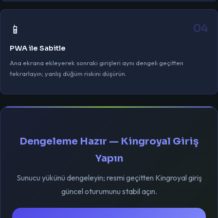
04
📱
PWA ile Sabitle
Ana ekrana ekleyerek sonraki girişleri aynı dengeli geçitten
tekrarlayın; yanlış düğüm riskini düşürün.
Dengeleme Hazır — Kingroyal Giriş
Yapın
Sunucu yükünü dengeleyin; resmi geçitten Kingroyal giriş
güncel oturumunu stabil açın.