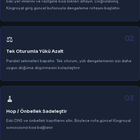
Eski yer imlerini ve rastgele kısa linkleri atlayın. Doğrulanmış
Kingroyal giriş güncel butonuyla dengeleme rotasını başlatın.
02
⚖️
Tek Oturumla Yükü Azalt
Paralel sekmeleri kapatın. Tek oturum, yük dengelemenin sizi daha
uygun düğüme düşürmesini kolaylaştırır.
03
🧹
Hop / Önbellek Sadeleştir
Eski DNS ve önbellek kayıtlarını silin. Böylece rota güncel Kingroyal
sunucusuna kısa bağlanır.