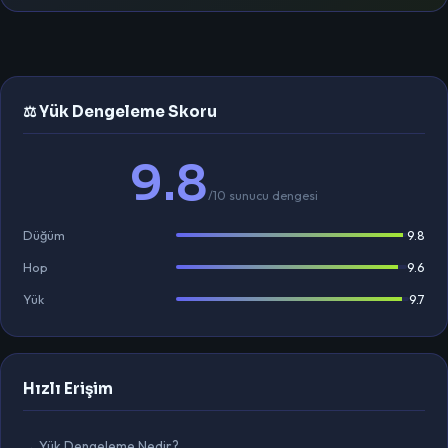
⚖️ Yük Dengeleme Skoru
9.8
/10 sunucu dengesi
Düğüm
9.8
Hop
9.6
Yük
9.7
Hızlı Erişim
→ Yük Dengeleme Nedir?