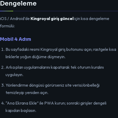
Dengeleme
iOS / Android’de
Kingroyal giriş güncel
için kısa dengeleme
formülü:
Mobil 4 Adım
Bu sayfadaki resmi Kingroyal giriş butonunu açın; rastgele kısa
linklerle yoğun düğüme düşmeyin.
Arka plan uygulamalarını kapatarak tek oturum kuralını
uygulayın.
Yönlendirme döngüsü görürseniz site verisi/önbelleği
temizleyip yeniden açın.
“Ana Ekrana Ekle” ile PWA kurun; sonraki girişler dengeli
kapıdan başlasın.