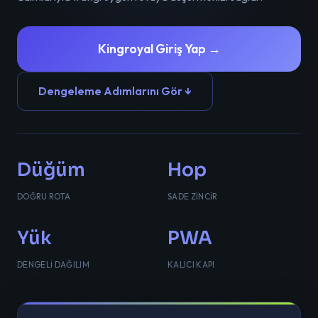
Kingroyal Giriş Yap →
Dengeleme Adımlarını Gör ↓
Düğüm
Hop
DOĞRU ROTA
SADE ZINCIR
Yük
PWA
DENGELI DAĞILIM
KALICI KAPI