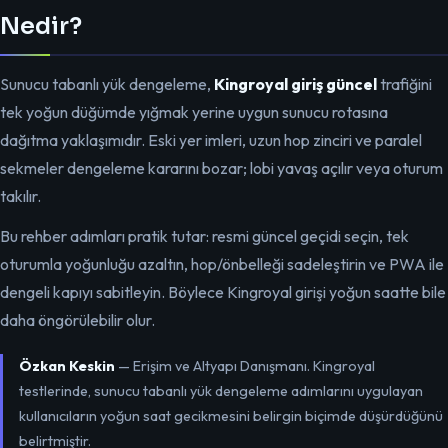
Nedir?
Sunucu tabanlı yük dengeleme,
Kingroyal giriş güncel
trafiğini
tek yoğun düğümde yığmak yerine uygun sunucu rotasına
dağıtma yaklaşımıdır. Eski yer imleri, uzun hop zinciri ve paralel
sekmeler dengeleme kararını bozar; lobi yavaş açılır veya oturum
takılır.
Bu rehber adımları pratik tutar: resmi güncel geçidi seçin, tek
oturumla yoğunluğu azaltın, hop/önbelleği sadeleştirin ve PWA ile
dengeli kapıyı sabitleyin. Böylece Kingroyal girişi yoğun saatte bile
daha öngörülebilir olur.
Özkan Keskin
— Erişim ve Altyapı Danışmanı. Kingroyal
testlerinde, sunucu tabanlı yük dengeleme adımlarını uygulayan
kullanıcıların yoğun saat gecikmesini belirgin biçimde düşürdüğünü
belirtmiştir.