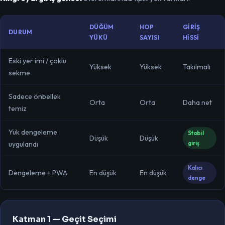
DÜĞÜM
HOP
GIRIŞ
DURUM
YÜKÜ
SAYISI
HISSI
Eski yer imi / çoklu
Yüksek
Yüksek
Takılmalı
sekme
Sadece önbellek
Orta
Orta
Daha net
temiz
Yük dengeleme
Stabil
Düşük
Düşük
giriş
uygulandı
Kalıcı
Dengeleme + PWA
En düşük
En düşük
denge
Katman 2 — Yük Dağılımı