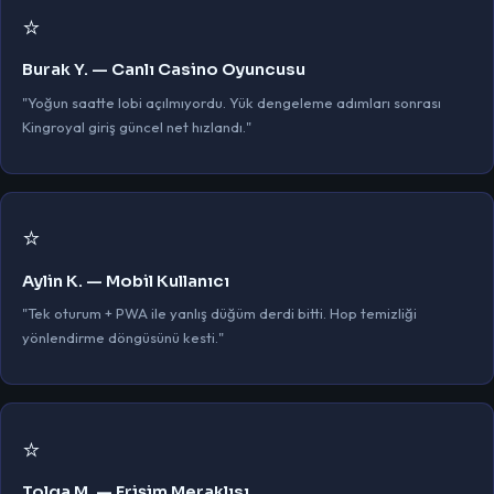
⭐
Burak Y. — Canlı Casino Oyuncusu
"Yoğun saatte lobi açılmıyordu. Yük dengeleme adımları sonrası
Kingroyal giriş güncel net hızlandı."
⭐
Aylin K. — Mobil Kullanıcı
"Tek oturum + PWA ile yanlış düğüm derdi bitti. Hop temizliği
yönlendirme döngüsünü kesti."
⭐
Tolga M. — Erişim Meraklısı