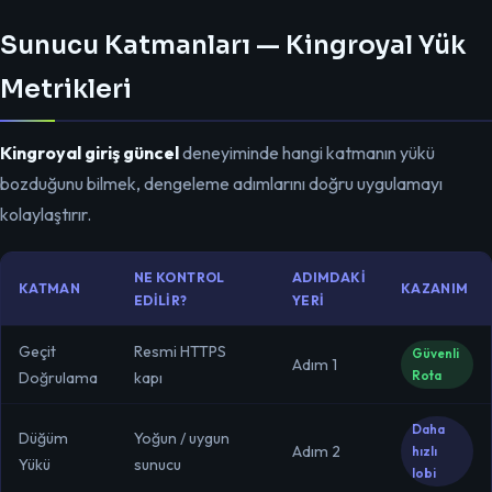
Sunucu Katmanları — Kingroyal Yük
Metrikleri
Kingroyal giriş güncel
deneyiminde hangi katmanın yükü
bozduğunu bilmek, dengeleme adımlarını doğru uygulamayı
kolaylaştırır.
NE KONTROL
ADIMDAKI
KATMAN
KAZANIM
EDILIR?
YERI
Geçit
Resmi HTTPS
Güvenli
Adım 1
Rota
Doğrulama
kapı
Daha
Düğüm
Yoğun / uygun
Adım 2
hızlı
Yükü
sunucu
lobi