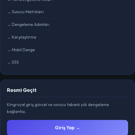
→ Sunucu Metrikleri
→ Dengeleme Adımları
→ Karşılaştırma
→ Mobil Denge
→ SSS
Resmi Geçit
Kingroyal giriş güncel ve sunucu tabanlı yük dengeleme
bağlantısı.
Giriş Yap →