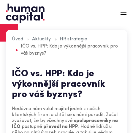
Recruitment
Úvod
Aktuality
HR strategie
IČO vs. HPP: Kdo je výkonnější pracovník pro
Externí HR
váš byznys?
Zátěžové simulace
IČO vs. HPP: Kdo je
Aktuality
výkonnější pracovník
O nás
pro váš byznys?
Tým
Nedávno nám volal majitel jedné z našich
Kontakt
klientských firem a chtěl se s námi poradit. Začal
zvažovat, že by všechny své
spolupracovníky na
IČO
postupně
převedl na HPP
. Hodně lidí už u
něho na plný úvazek pracuje, a tak si je vědom