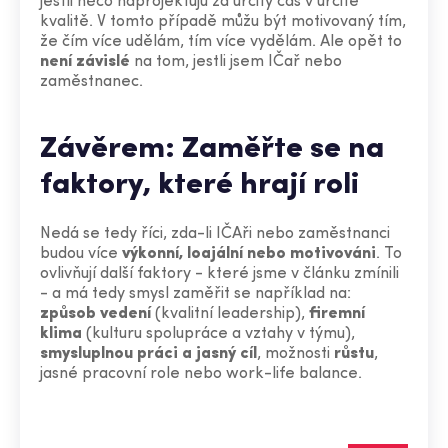
jestli něco naprojektuju za určitý čas v určité
kvalitě. V tomto případě můžu být motivovaný tím,
že čím více udělám, tím více vydělám. Ale opět to
není závislé
na tom, jestli jsem IČař nebo
zaměstnanec.
Závěrem: Zaměřte se na
faktory, které hrají roli
Nedá se tedy říci, zda-li IČAři nebo zaměstnanci
budou více
výkonní, loajální nebo motivováni
. To
ovlivňují další faktory - které jsme v článku zmínili
- a má tedy smysl zaměřit se například na:
způsob vedení
(kvalitní leadership),
firemní
klima
(kulturu spolupráce a vztahy v týmu),
smysluplnou práci a jasný cíl
, možnosti
růstu
,
jasné pracovní role nebo work-life balance.