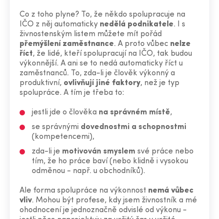
Co z toho plyne? To, že někdo spolupracuje na
IČO z něj automaticky
nedělá podnikatele
. I s
živnostenským listem můžete mít pořád
přemýšlení zaměstnance
. A proto vůbec
nelze
říct
, že lidé, kteří spolupracují na IČO, tak budou
výkonnější. A ani se to nedá automaticky říct u
zaměstnanců. To, zda-li je člověk výkonný a
produktivní,
ovlivňují jiné faktory
, než je typ
spolupráce. A tím je třeba to:
jestli jde o člověka
na správném místě
,
se správnými
dovednostmi a schopnostmi
(kompetencemi),
zda-li je
motivován smyslem
své práce nebo
tím, že ho práce baví (nebo klidně i vysokou
odměnou - např. u obchodníků).
Ale forma spolupráce na výkonnost
nemá vůbec
vliv
. Mohou být profese, kdy jsem živnostník a mé
ohodnocení je jednoznačně odvislé od výkonu -