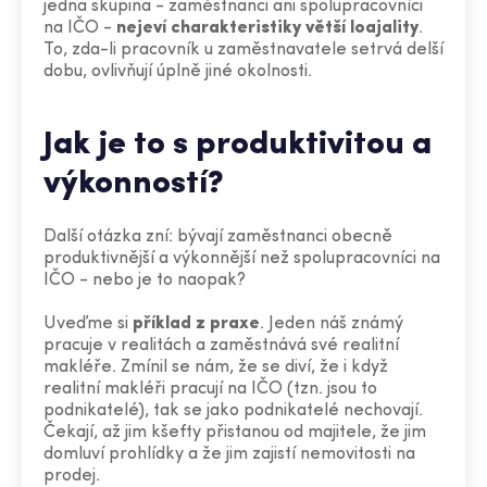
jedna skupina - zaměstnanci ani spolupracovníci
na IČO -
nejeví charakteristiky větší loajality
.
To, zda-li pracovník u zaměstnavatele setrvá delší
dobu, ovlivňují úplně jiné okolnosti.
Jak je to s produktivitou a
výkonností?
Další otázka zní: bývají zaměstnanci obecně
produktivnější a výkonnější než spolupracovníci na
IČO - nebo je to naopak?
Uveďme si
příklad z praxe
. Jeden náš známý
pracuje v realitách a zaměstnává své realitní
makléře. Zmínil se nám, že se diví, že i když
realitní makléři pracují na IČO (tzn. jsou to
podnikatelé), tak se jako podnikatelé nechovají.
Čekají, až jim kšefty přistanou od majitele, že jim
domluví prohlídky a že jim zajistí nemovitosti na
prodej.