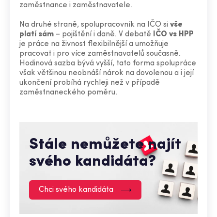
zaměstnance i zaměstnavatele.
Na druhé straně, spolupracovník na IČO si
vše
platí sám
– pojištění i daně. V debatě
IČO vs HPP
je práce na živnost flexibilnější a umožňuje
pracovat i pro více zaměstnavatelů současně.
Hodinová sazba bývá vyšší, tato forma spolupráce
však většinou neobnáší nárok na dovolenou a i její
ukončení probíhá rychleji než v případě
zaměstnaneckého poměru.
Stále nemůžete najít
svého kandidáta?
Chci svého kandidáta