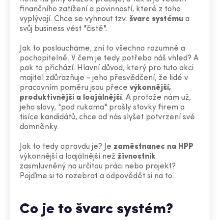
finančního zatížení a povinností, které z toho
vyplývají. Chce se vyhnout tzv.
švarc systému
a
svůj business vést "čistě".
Jak to posloucháme, zní to všechno rozumně a
pochopitelně. V čem je tedy potřeba náš vhled? A
pak to přichází. Hlavní důvod, který pro tuto akci
majitel zdůrazňuje - jeho přesvědčení, že lidé v
pracovním poměru jsou přece
výkonnější,
produktivnější a loajálnější
. A protože nám už,
jeho slovy, "pod rukama" prošly stovky firem a
tisíce kandidátů, chce od nás slyšet potvrzení své
domněnky.
Jak to tedy opravdu je? Je
zaměstnanec na HPP
výkonnější a loajálnější než
živnostník
zasmluvněný na určitou práci nebo projekt?
Pojďme si to rozebrat a odpovědět si na to.
Co je to švarc systém
?