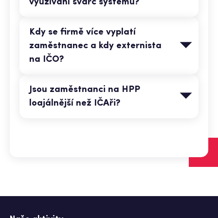
využívání švarc systému?
Kdy se firmě více vyplatí
zaměstnanec a kdy externista
na IČO?
Jsou zaměstnanci na HPP
loajálnější než IČAři?