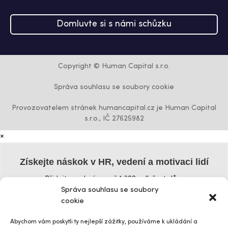
Domluvte si s námi schůzku
Copyright © Human Capital s.r.o.
Správa souhlasu se soubory cookie
Provozovatelem stránek humancapital.cz je Human Capital
s.r.o., IČ 27625982
×
Získejte náskok v HR, vedení a motivaci lidí
Přidejte se k více než 1 300 odběratelům
Správa souhlasu se soubory
Křestní jméno
cookie
Abychom vám poskytli ty nejlepší zážitky, používáme k ukládání a