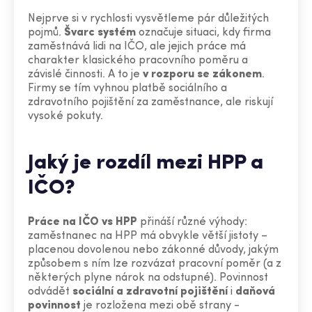
Nejprve si v rychlosti vysvětleme pár důležitých
pojmů.
Švarc systém
označuje situaci, kdy firma
zaměstnává lidi na IČO, ale jejich práce má
charakter klasického pracovního poměru a
závislé činnosti. A to je
v rozporu se zákonem
.
Firmy se tím vyhnou platbě sociálního a
zdravotního pojištění za zaměstnance, ale riskují
vysoké pokuty.
Jaký je rozdíl mezi HPP a
IČO?
Práce na IČO vs HPP
přináší různé výhody:
zaměstnanec na HPP má obvykle větší jistoty –
placenou dovolenou nebo zákonné důvody, jakým
způsobem s ním lze rozvázat pracovní poměr (a z
některých plyne nárok na odstupné). Povinnost
odvádět
sociální a zdravotní pojištění
i
daňová
povinnost
je rozložena mezi obě strany -