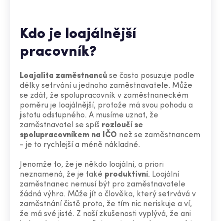
Kdo je loajálnější
pracovník?
Loajalita zaměstnanců
se často posuzuje podle
délky setrvání u jednoho zaměstnavatele. Může
se zdát, že spolupracovník v zaměstnaneckém
poměru je loajálnější, protože má svou pohodu a
jistotu odstupného. A musíme uznat, že
zaměstnavatel se spíš
rozloučí se
spolupracovníkem na IČO
než se zaměstnancem
- je to rychlejší a méně nákladné.
Jenomže to, že je někdo loajální, a priori
neznamená, že je také
produktivní
. Loajální
zaměstnanec nemusí být pro zaměstnavatele
žádná výhra. Může jít o člověka, který setrvává v
zaměstnání čistě proto, že tím nic neriskuje a ví,
že má své jisté. Z naší zkušenosti vyplývá, že ani