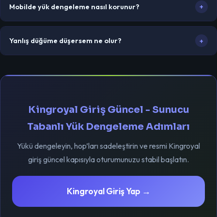
önbelleği temizleyin ve mümkünse PWA ekleyin.
Mobilde yük dengeleme nasıl korunur?
+
Arka plan uygulamalarını kapatın, resmi geçidi kullanın ve PWA
ile dengeli kapıyı sabitleyin.
Yanlış düğüme düşersem ne olur?
+
Lobi yavaş açılır veya oturum takılır. Önbelleği temizleyip resmi
geçitten yeniden bağlanmak rotayı yeniler.
Kingroyal Giriş Güncel - Sunucu
Tabanlı Yük Dengeleme Adımları
Yükü dengeleyin, hop’ları sadeleştirin ve resmi Kingroyal
giriş güncel kapısıyla oturumunuzu stabil başlatın.
Kingroyal Giriş Yap →