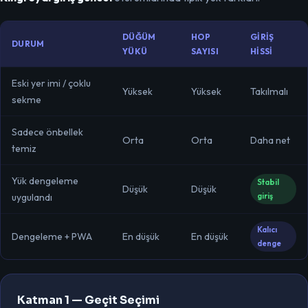
DÜĞÜM
HOP
GIRIŞ
DURUM
YÜKÜ
SAYISI
HISSI
Eski yer imi / çoklu
Yüksek
Yüksek
Takılmalı
sekme
Sadece önbellek
Orta
Orta
Daha net
temiz
Yük dengeleme
Stabil
Düşük
Düşük
giriş
uygulandı
Kalıcı
Dengeleme + PWA
En düşük
En düşük
denge
Katman 2 — Yük Dağılımı