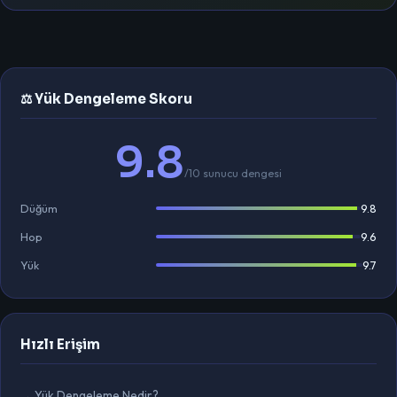
⚖️ Yük Dengeleme Skoru
9.8
/10 sunucu dengesi
Düğüm
9.8
Hop
9.6
Yük
9.7
Hızlı Erişim
→ Yük Dengeleme Nedir?