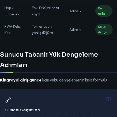
Hop /
Eski DNS ve rota
Kısa
Adım 3
açılış
Önbellek
kaydı
PWA Kalıcı
Tekrarlayan
Kalıcı
Adım 4
denge
Kapı
yanlış düğüm
Sunucu Tabanlı Yük Dengeleme
Adımları
Kingroyal giriş güncel
için yükü dengelemenin kısa formülü:
01
🔗
Güncel Geçidi Aç