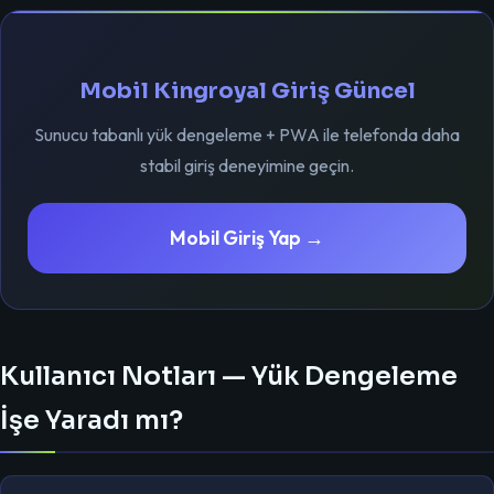
Mobil Kingroyal Giriş Güncel
Sunucu tabanlı yük dengeleme + PWA ile telefonda daha
stabil giriş deneyimine geçin.
Mobil Giriş Yap →
Kullanıcı Notları — Yük Dengeleme
İşe Yaradı mı?