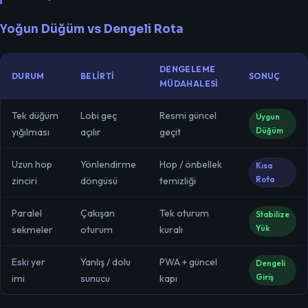
Yoğun Düğüm vs Dengeli Rota
DENGELEME
DURUM
BELIRTI
SONUÇ
MÜDAHALESI
Tek düğüm
Lobi geç
Resmi güncel
Uygun
Düğüm
yığılması
açılır
geçit
Uzun hop
Yönlendirme
Hop / önbellek
Kısa
Rota
zinciri
döngüsü
temizliği
Paralel
Çakışan
Tek oturum
Stabilize
Yük
sekmeler
oturum
kuralı
Eski yer
Yanlış / dolu
PWA + güncel
Dengeli
Giriş
imi
sunucu
kapı