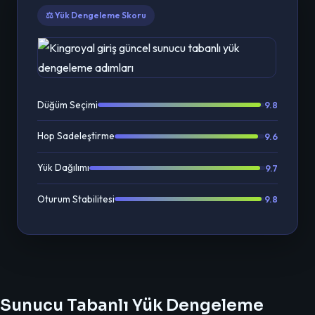
⚖️ Yük Dengeleme Skoru
Düğüm Seçimi
9.8
Hop Sadeleştirme
9.6
Yük Dağılımı
9.7
Oturum Stabilitesi
9.8
Sunucu Tabanlı Yük Dengeleme