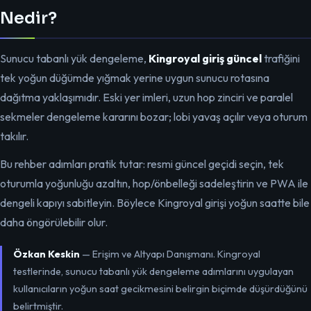
Nedir?
Sunucu tabanlı yük dengeleme,
Kingroyal giriş güncel
trafiğini
tek yoğun düğümde yığmak yerine uygun sunucu rotasına
dağıtma yaklaşımıdır. Eski yer imleri, uzun hop zinciri ve paralel
sekmeler dengeleme kararını bozar; lobi yavaş açılır veya oturum
takılır.
Bu rehber adımları pratik tutar: resmi güncel geçidi seçin, tek
oturumla yoğunluğu azaltın, hop/önbelleği sadeleştirin ve PWA ile
dengeli kapıyı sabitleyin. Böylece Kingroyal girişi yoğun saatte bile
daha öngörülebilir olur.
Özkan Keskin
— Erişim ve Altyapı Danışmanı. Kingroyal
testlerinde, sunucu tabanlı yük dengeleme adımlarını uygulayan
kullanıcıların yoğun saat gecikmesini belirgin biçimde düşürdüğünü
belirtmiştir.