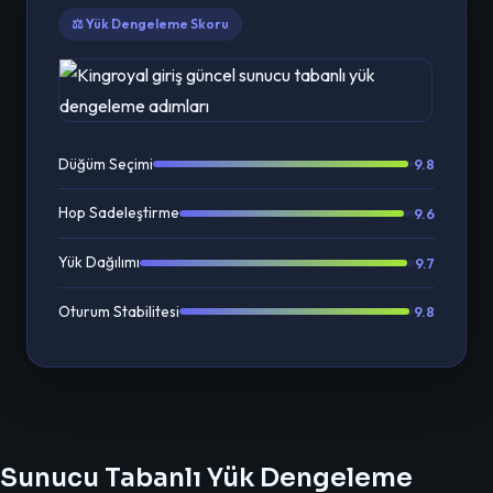
⚖️ Yük Dengeleme Skoru
Düğüm Seçimi
9.8
Hop Sadeleştirme
9.6
Yük Dağılımı
9.7
Oturum Stabilitesi
9.8
Sunucu Tabanlı Yük Dengeleme