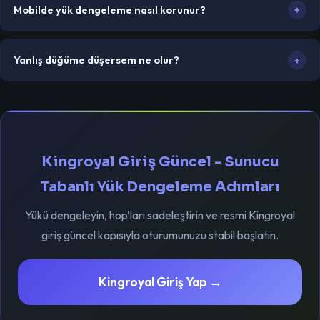
önbelleği temizleyin ve mümkünse PWA ekleyin.
Mobilde yük dengeleme nasıl korunur?
+
Arka plan uygulamalarını kapatın, resmi geçidi kullanın ve PWA
ile dengeli kapıyı sabitleyin.
Yanlış düğüme düşersem ne olur?
+
Lobi yavaş açılır veya oturum takılır. Önbelleği temizleyip resmi
geçitten yeniden bağlanmak rotayı yeniler.
Kingroyal Giriş Güncel - Sunucu
Tabanlı Yük Dengeleme Adımları
Yükü dengeleyin, hop’ları sadeleştirin ve resmi Kingroyal
giriş güncel kapısıyla oturumunuzu stabil başlatın.
Kingroyal Giriş Yap →