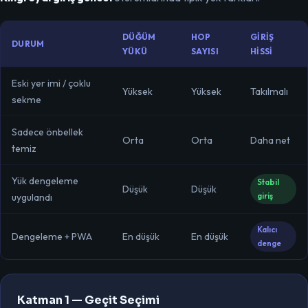
DÜĞÜM
HOP
GIRIŞ
DURUM
YÜKÜ
SAYISI
HISSI
Eski yer imi / çoklu
Yüksek
Yüksek
Takılmalı
sekme
Sadece önbellek
Orta
Orta
Daha net
temiz
Yük dengeleme
Stabil
Düşük
Düşük
giriş
uygulandı
Kalıcı
Dengeleme + PWA
En düşük
En düşük
denge
Katman 2 — Yük Dağılımı