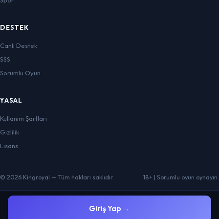
DESTEK
Canlı Destek
SSS
Sorumlu Oyun
YASAL
Kullanım Şartları
Gizlilik
Lisans
© 2026 Kingroyal — Tüm hakları saklıdır.
18+ | Sorumlu oyun oynayın.
Bu sayfa bilgilendirme amaçlıdır. Kumar faaliyetleri yasal düzenlemelere tabidir;
Giriş Yap →
18 yaşından küçüklerin katılımı yasaktır.