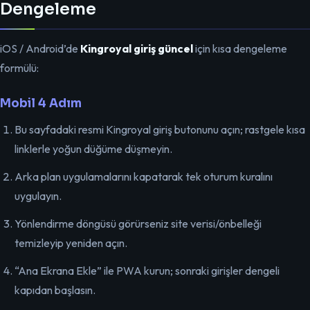
Dengeleme
iOS / Android’de
Kingroyal giriş güncel
için kısa dengeleme
formülü:
Mobil 4 Adım
Bu sayfadaki resmi Kingroyal giriş butonunu açın; rastgele kısa
linklerle yoğun düğüme düşmeyin.
Arka plan uygulamalarını kapatarak tek oturum kuralını
uygulayın.
Yönlendirme döngüsü görürseniz site verisi/önbelleği
temizleyip yeniden açın.
“Ana Ekrana Ekle” ile PWA kurun; sonraki girişler dengeli
kapıdan başlasın.