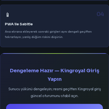
04
📱
PWA ile Sabitle
Ana ekrana ekleyerek sonraki girişleri aynı dengeli geçitten
tekrarlayın; yanlış düğüm riskini düşürün.
Dengeleme Hazır — Kingroyal Giriş
Yapın
Sunucu yükünü dengeleyin; resmi geçitten Kingroyal giriş
güncel oturumunu stabil açın.