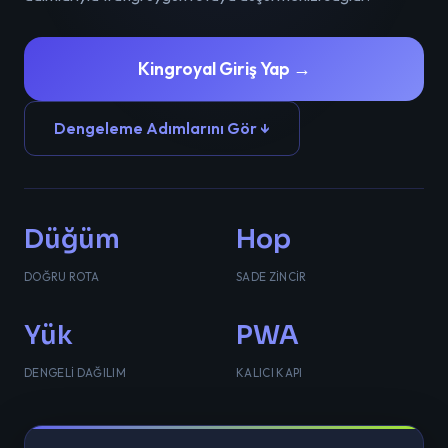
Kingroyal Giriş Yap →
Dengeleme Adımlarını Gör ↓
Düğüm
Hop
DOĞRU ROTA
SADE ZINCIR
Yük
PWA
DENGELI DAĞILIM
KALICI KAPI