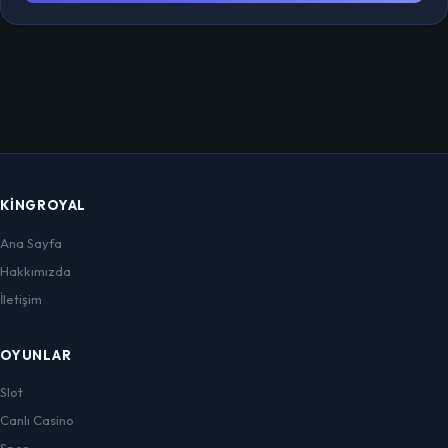
KINGROYAL
Ana Sayfa
Hakkımızda
İletişim
OYUNLAR
Slot
Canlı Casino
Spor