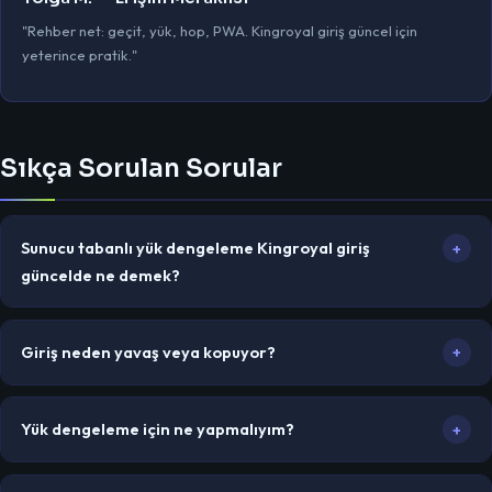
"Rehber net: geçit, yük, hop, PWA. Kingroyal giriş güncel için
yeterince pratik."
Sıkça Sorulan Sorular
Sunucu tabanlı yük dengeleme Kingroyal giriş
+
güncelde ne demek?
Trafiği tek sunucuda yığmak yerine resmi geçit üzerinden uygun
düğüme yönlendirerek Kingroyal girişinin daha stabil ve hızlı
Giriş neden yavaş veya kopuyor?
+
açılmasını sağlamaktır.
Yoğun düğüm, eski önbellek, uzun hop zinciri veya paralel
sekmeler yük dengeleme rotasını bozabilir.
Yük dengeleme için ne yapmalıyım?
+
Resmi Kingroyal giriş güncel butonunu kullanın, tek oturum açın,