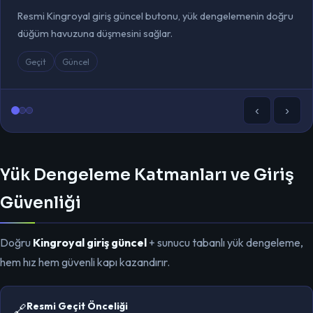
Tek oturum kuralı yoğunluğu azaltır; sunucu tabanlı
dengeleme daha uygun rotayı seçer.
Yük
Düğüm
‹
›
Yük Dengeleme Katmanları ve Giriş
Güvenliği
Doğru
Kingroyal giriş güncel
+ sunucu tabanlı yük dengeleme,
hem hız hem güvenli kapı kazandırır.
Resmi Geçit Önceliği
🔗