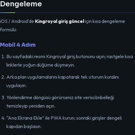
Dengeleme
iOS / Android’de
Kingroyal giriş güncel
için kısa dengeleme
formülü:
Mobil 4 Adım
Bu sayfadaki resmi Kingroyal giriş butonunu açın; rastgele kısa
linklerle yoğun düğüme düşmeyin.
Arka plan uygulamalarını kapatarak tek oturum kuralını
uygulayın.
Yönlendirme döngüsü görürseniz site verisi/önbelleği
temizleyip yeniden açın.
“Ana Ekrana Ekle” ile PWA kurun; sonraki girişler dengeli
kapıdan başlasın.