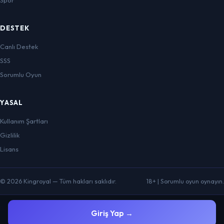
DESTEK
Canlı Destek
SSS
Sorumlu Oyun
YASAL
Kullanım Şartları
Gizlilik
Lisans
© 2026 Kingroyal — Tüm hakları saklıdır.
18+ | Sorumlu oyun oynayın.
Bu sayfa bilgilendirme amaçlıdır. Kumar faaliyetleri yasal düzenlemelere tabidir;
Giriş Yap →
18 yaşından küçüklerin katılımı yasaktır.