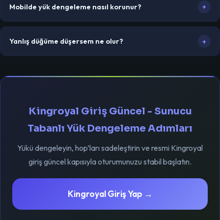
önbelleği temizleyin ve mümkünse PWA ekleyin.
Mobilde yük dengeleme nasıl korunur?
+
Arka plan uygulamalarını kapatın, resmi geçidi kullanın ve PWA
ile dengeli kapıyı sabitleyin.
Yanlış düğüme düşersem ne olur?
+
Lobi yavaş açılır veya oturum takılır. Önbelleği temizleyip resmi
geçitten yeniden bağlanmak rotayı yeniler.
Kingroyal Giriş Güncel - Sunucu
Tabanlı Yük Dengeleme Adımları
Yükü dengeleyin, hop’ları sadeleştirin ve resmi Kingroyal
giriş güncel kapısıyla oturumunuzu stabil başlatın.
Kingroyal Giriş Yap →