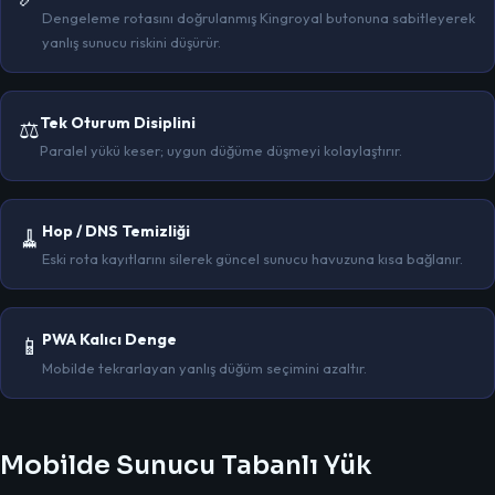
Dengeleme rotasını doğrulanmış Kingroyal butonuna sabitleyerek
yanlış sunucu riskini düşürür.
Tek Oturum Disiplini
⚖️
Paralel yükü keser; uygun düğüme düşmeyi kolaylaştırır.
Hop / DNS Temizliği
🧹
Eski rota kayıtlarını silerek güncel sunucu havuzuna kısa bağlanır.
PWA Kalıcı Denge
📱
Mobilde tekrarlayan yanlış düğüm seçimini azaltır.
Mobilde Sunucu Tabanlı Yük