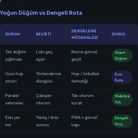
Yoğun Düğüm vs Dengeli Rota
DENGELEME
DURUM
BELIRTI
SONUÇ
MÜDAHALESI
Tek düğüm
Lobi geç
Resmi güncel
Uygun
Düğüm
yığılması
açılır
geçit
Uzun hop
Yönlendirme
Hop / önbellek
Kısa
Rota
zinciri
döngüsü
temizliği
Paralel
Çakışan
Tek oturum
Stabilize
Yük
sekmeler
oturum
kuralı
Eski yer
Yanlış / dolu
PWA + güncel
Dengeli
Giriş
imi
sunucu
kapı