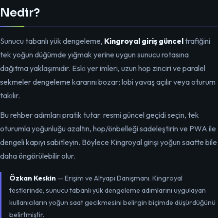
Nedir?
Sunucu tabanlı yük dengeleme,
Kingroyal giriş güncel
trafiğini
tek yoğun düğümde yığmak yerine uygun sunucu rotasına
dağıtma yaklaşımıdır. Eski yer imleri, uzun hop zinciri ve paralel
sekmeler dengeleme kararını bozar; lobi yavaş açılır veya oturum
takılır.
Bu rehber adımları pratik tutar: resmi güncel geçidi seçin, tek
oturumla yoğunluğu azaltın, hop/önbelleği sadeleştirin ve PWA ile
dengeli kapıyı sabitleyin. Böylece Kingroyal girişi yoğun saatte bile
daha öngörülebilir olur.
Özkan Keskin
— Erişim ve Altyapı Danışmanı. Kingroyal
testlerinde, sunucu tabanlı yük dengeleme adımlarını uygulayan
kullanıcıların yoğun saat gecikmesini belirgin biçimde düşürdüğünü
belirtmiştir.