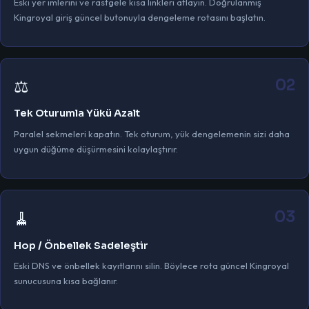
Eski yer imlerini ve rastgele kısa linkleri atlayın. Doğrulanmış
Kingroyal giriş güncel butonuyla dengeleme rotasını başlatın.
02
⚖️
Tek Oturumla Yükü Azalt
Paralel sekmeleri kapatın. Tek oturum, yük dengelemenin sizi daha
uygun düğüme düşürmesini kolaylaştırır.
03
🧹
Hop / Önbellek Sadeleştir
Eski DNS ve önbellek kayıtlarını silin. Böylece rota güncel Kingroyal
sunucusuna kısa bağlanır.